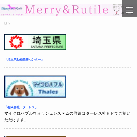
togg
navi
Link
「埼玉県動物指導センター」
「有限会社 ターレス」
マイクロバブルウォッシュシステムの詳細はターレス社ＨＰでご覧い
ただけます。